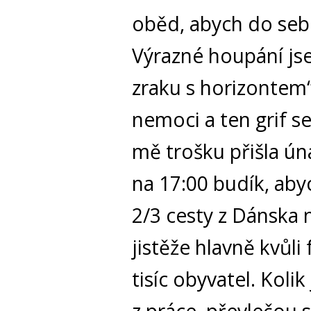
oběd, abych do sebe
Výrazné houpání jse
zraku s horizontem“
nemoci a ten grif 
mě trošku přišla úna
na 17:00 budík, aby
2/3 cesty z Dánska 
jistěže hlavně kvůl
tisíc obyvatel. Koli