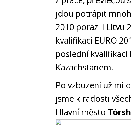
z práce, převlečou 
jdou potrápit mnohe
2010 porazili Litvu 
kvalifikaci EURO 20
poslední kvalifikaci
Kazachstánem.
Po vzbuzení už mi d
jsme k radosti všec
Hlavní město
Tórs