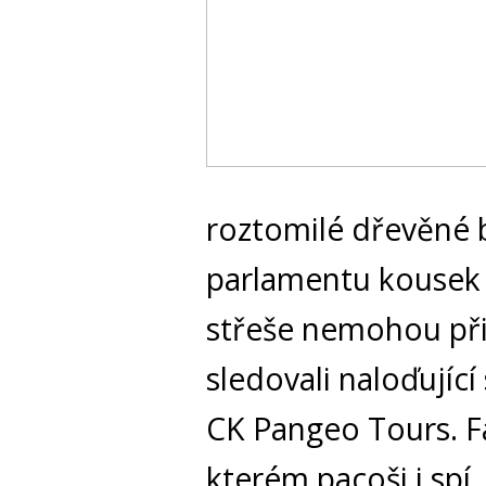
roztomilé dřevěné 
parlamentu kousek
střeše nemohou při
sledovali naloďující
CK Pangeo Tours. Fa
kterém pacoši i spí