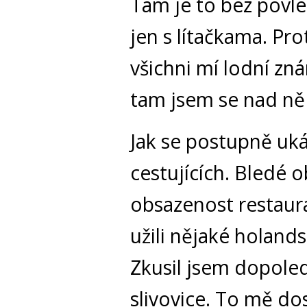
Tam je to bez povle
jen s lítačkama. Pro
všichni mí lodní zn
tam jsem se nad ně
Jak se postupně uká
cestujících. Bledé 
obsazenost restaur
užili nějaké holands
Zkusil jsem dopoled
slivovice. To mě dos