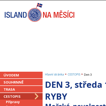
Hlavní stránka
CESTOPIS
ÚVODEM
Den 3
DEN 3, střed
SOUHRNNĚ
TRASA
RYBY
CESTOPIS
Přípravy