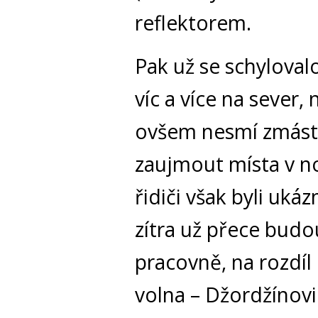
reflektorem.
Pak už se schylovalo
víc a více na sever,
ovšem nesmí zmást,
zaujmout místa v no
řidiči však byli uk
zítra už přece budo
pracovně, na rozdíl 
volna – Džordžínovi 