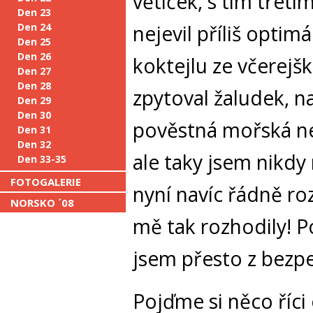
větiček, s tím třetí
Den 23
Den 24
nejevil příliš optim
Den 25
Den 26
koktejlu ze včerejš
Den 27
Den 28
zpytoval žaludek, 
Den 29
Den 30
pověstná mořská nem
Den 31
Den 32
ale taky jsem nikd
Den 33-35
FOTOGALERIE
nyní navíc řádně ro
NORSKO ´08
mě tak rozhodily! Po
jsem přesto z bezp
Pojďme si něco říci 