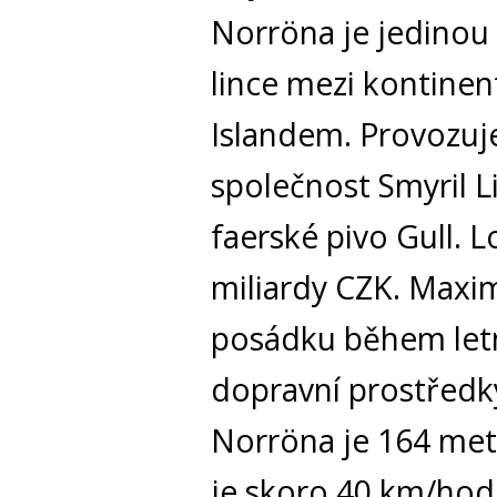
Norröna je jedinou 
lince mezi kontinen
Islandem. Provozuje
společnost Smyril L
faerské pivo Gull. L
miliardy CZK. Maxim
posádku během letní
dopravní prostředk
Norröna je 164 metr
je skoro 40 km/hod.