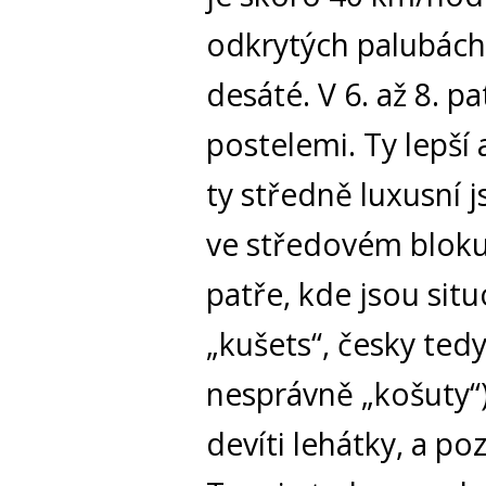
odkrytých palubách
desáté. V 6. až 8. p
postelemi. Ty lepší 
ty středně luxusní j
ve středovém bloku 
patře, kde jsou situ
„kušets“, česky ted
nesprávně „košuty“)
devíti lehátky, a p