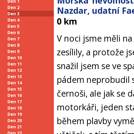
Mořská nevolnos
Den 1
Den 2
Nazdar, udatní Fa
Den 3
0 km
Den 4
Den 5
Den 6
V noci jsme měli n
Den 7
Den 8
zesílily, a protože 
Den 9
Den 10
snažil jsem se ve sp
Den 11
Den 12
Den 13
pádem neprobudil s
Den 14
Den 15
černoši, ale jak se 
Den 16
Den 17
motorkáři, jeden sta
Den 18
Den 19
během plavby vyměn
Den 20
Den 21
Den 22