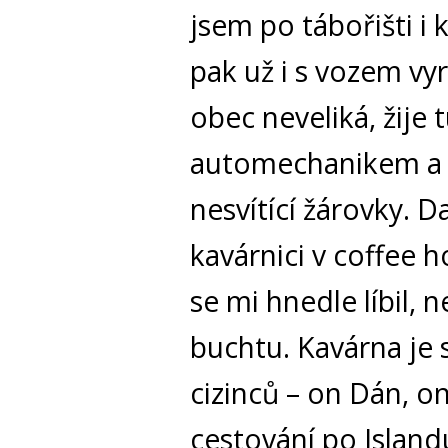
jsem po tábořišti i
pak už i s vozem vy
obec neveliká, žije 
automechanikem a 
nesvítící žárovky. 
kavárnici v coffee 
se mi hnedle líbil,
buchtu. Kavárna je 
cizinců – on Dán, on
cestování po Island