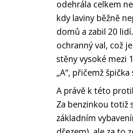
odehrála celkem ned
kdy laviny běžně ne
domů a zabil 20 lid
ochranný val, což je
stěny vysoké mezi 
„A“, přičemž špička
A právě k této proti
Za benzinkou totiž 
základním vybavení
dřezem), ale za to 