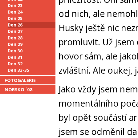
Den 23
od nich, ale nemohli
Den 24
Den 25
Den 26
Husky ještě nic nez
Den 27
Den 28
promluvit. Už jsem
Den 29
Den 30
hovor sám, ale jako
Den 31
Den 32
zvláštní. Ale oukej,
Den 33-35
FOTOGALERIE
Jako vždy jsem nemě
NORSKO ´08
momentálního poča
byl opět součástí a
jsem se odměnil dal