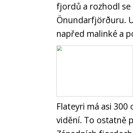
fjordů a rozhodl se 
Önundarfjörðuru. Už
napřed malinké a p
Flateyri má asi 300 
vidění. To ostatně p