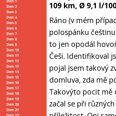
Den 1
109 km, Ø 9,1 l/10
Den 2
Den 3
Den 4
Ráno (v mém případ
Den 5
Den 6
polospánku češtinu.
Den 7
Den 8
to jen opodál hovoř
Den 9
Den 10
Češi. Identifikoval 
Den 11
Den 12
pojal jsem takový zv
Den 13
Den 14
Den 15
domluva, zda mě po
Den 16
Den 17
Takovýto pocit mě d
Den 18
Den 19
začal se při různýc
Den 20
Den 21
příležitost. Oni sa
Den 22