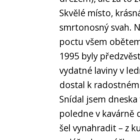
Skvělé místo, krás
smrtonosný svah. No
poctu všem obětem. 
1995 byly předzvěs
vydatné laviny v l
dostal k radostnému
Snídal jsem dneska 
poledne v kavárně 
šel vynahradit – z k