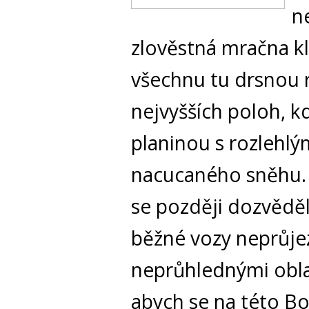
n
zlověstná mračna kle
všechnu tu drsnou 
nejvyšších poloh, 
planinou s rozlehl
nacucaného sněhu. P
se později dozvěděl
běžné vozy neprůje
neprůhlednými obla
abych se na této B