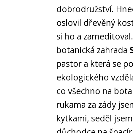
dobrodružství. Hne
oslovil dřevěný kos
si ho a zameditoval
botanická zahrada
pastor a která se 
ekologického vzděláv
co všechno na bota
rukama za zády jsem
kytkami, seděl jsem
důchodce na špacír