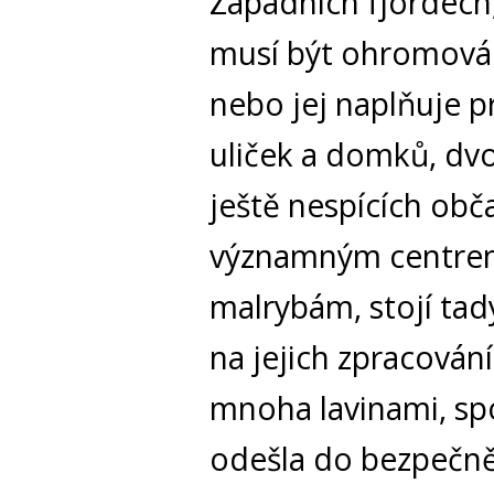
Západních fjordech,
musí být ohromován 
nebo jej naplňuje p
uliček a domků, dvo
ještě nespících obča
významným centrem l
malrybám, stojí tad
na jejich zpracování
mnoha lavinami, spo
odešla do bezpečněj