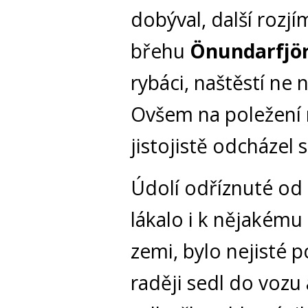
dobýval, další rozj
břehu
Önundarfjö
rybáci, naštěstí ne 
Ovšem na poležení 
jistojistě odcházel
Údolí odříznuté od m
lákalo i k nějakému
zemi, bylo nejisté
raději sedl do vozu 