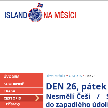
Hlavní stránka
CESTOPIS
ÚVODEM
Den 26
DEN 26, páte
SOUHRNNĚ
TRASA
Nesmělí Češi / S
CESTOPIS
do zapadlého údo
Přípravy