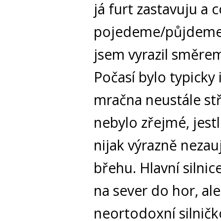
já furt zastavuju a
pojedeme/půjdeme 
jsem vyrazil směre
Počasí bylo typicky
mračna neustále stř
nebylo zřejmé, jestl
nijak výrazně nezau
břehu. Hlavní silnic
na sever do hor, al
neortodoxní silničko