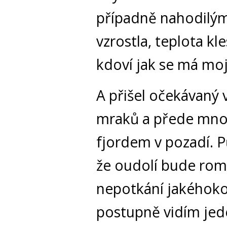
případně nahodilým
vzrostla, teplota kle
kdoví jak se má m
A přišel očekávaný v
mraků a přede mnou
fjordem v pozadí. 
že oudolí bude roma
nepotkání jakéhoko
postupně vidím jede