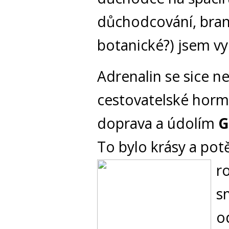
důchodcování, brano
botanické?) jsem vy
Adrenalin se sice ne
cestovatelské hormon
doprava a údolím
G
To bylo krásy a pot
r
s
o