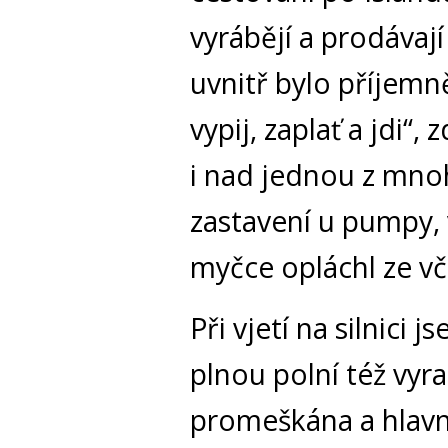
vyrábějí a prodávají 
uvnitř bylo příjemn
vypij, zaplať a jdi“,
i nad jednou z mno
zastavení u pumpy,
myčce opláchl ze vč
Při vjetí na silnici
plnou polní též vyraz
promeškána a hlavně